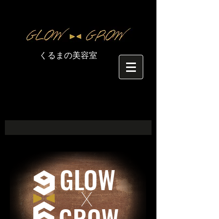
​くるまの美容室
GLOW
​X
GROW